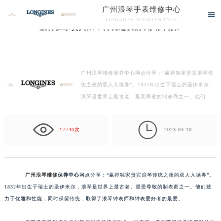
广州浪琴手表维修中心
当前位置：
广州浪琴手表维修中心
>
文章
> 赢得独家贵宾浪琴传统之夜的双人入场券

LONGINES MAINTENANCE
赢得独家贵宾浪琴传统之夜的双人入场券
广州浪琴手表维修中心竭诚为您服务！
广州浪琴维修保养中心网点分享：“赢得独家贵宾浪琴传
统之夜的双人入场券”。1832年出生于瑞士的圣伊米尔，
浪琴是世界上最古老、最受尊敬的制表商之一。他们…

17740次
2023-03-10
广州浪琴维修
保养中心
网点分享：“赢得独家贵宾浪琴传统之夜的双人入场券”。
1832年出生于瑞士的圣伊米尔，浪琴是世界上最古老、最受尊敬的制表商之一。他们致
力于优雅和性能，同时保留传统，取得了浪琴钟表师和钟表爱好者的最爱。