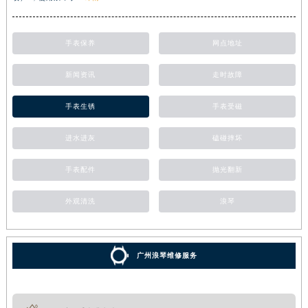
手表保养
网点地址
新闻资讯
走时故障
手表生锈
手表受磁
进水进灰
磕碰摔坏
手表配件
抛光翻新
外观清洗
浪琴
广州浪琴维修服务