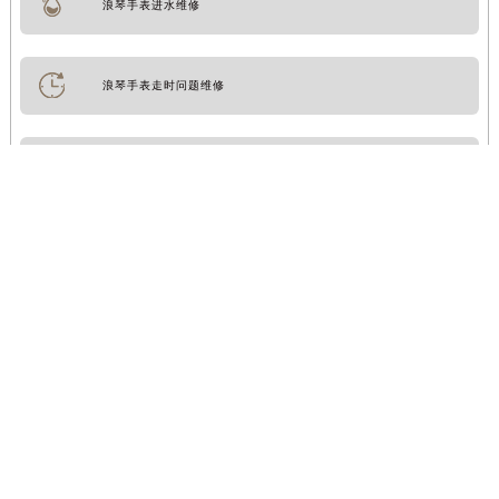
浪琴手表进水维修
浪琴手表走时问题维修
浪琴手表检测服务
浪琴手表划痕处理
浪琴手表起雾处理
浪琴手表摔坏维修
浪琴手表表带更换/订购/定制