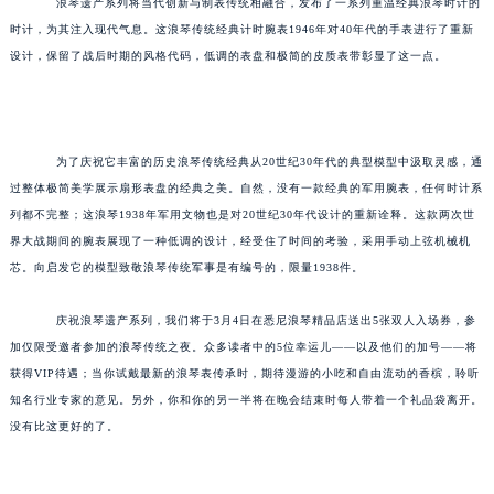
浪琴遗产系列将当代创新与制表传统相融合，发布了一系列重温经典浪琴时计的
时计，为其注入现代气息。这浪琴传统经典计时腕表1946年对40年代的手表进行了重新
设计，保留了战后时期的风格代码，低调的表盘和极简的皮质表带彰显了这一点。
为了庆祝它丰富的历史浪琴传统经典从20世纪30年代的典型模型中汲取灵感，通
过整体极简美学展示扇形表盘的经典之美。自然，没有一款经典的军用腕表，任何时计系
列都不完整；这浪琴1938年军用文物也是对20世纪30年代设计的重新诠释。这款两次世
界大战期间的腕表展现了一种低调的设计，经受住了时间的考验，采用手动上弦机械机
芯。向启发它的模型致敬浪琴传统军事是有编号的，限量1938件。
庆祝浪琴遗产系列，我们将于3月4日在悉尼浪琴精品店送出5张双人入场券，参
加仅限受邀者参加的浪琴传统之夜。众多读者中的5位幸运儿——以及他们的加号——将
获得VIP待遇；当你试戴最新的浪琴表传承时，期待漫游的小吃和自由流动的香槟，聆听
知名行业专家的意见。另外，你和你的另一半将在晚会结束时每人带着一个礼品袋离开。
没有比这更好的了。