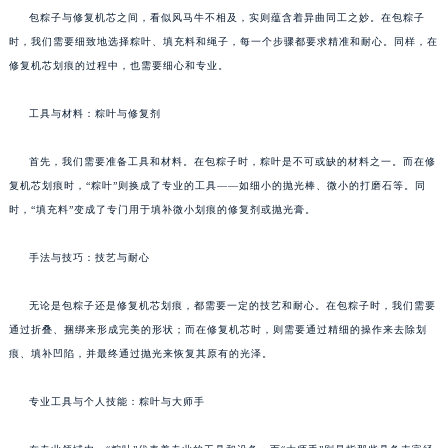
包粽子与修复机芯之间，看似风马牛不相及，实则蕴含着异曲同工之妙。在包粽子
时，我们需要细致地选择粽叶、填充料和绳子，每一个步骤都要求精准和耐心。同样，在
修复机芯划痕的过程中，也需要细心和专业。
工具与材料：粽叶与修复剂
首先，我们需要准备工具和材料。在包粽子时，粽叶是不可或缺的材料之一。而在修
复机芯划痕时，“粽叶”则换成了专业的工具——如细小的抛光棒、微小的打磨石等。同
时，“填充料”变成了专门用于填补微小划痕的修复剂或抛光膏。
手法与技巧：技艺与耐心
无论是包粽子还是修复机芯划痕，都需要一定的技艺和耐心。在包粽子时，我们需要
通过折叠、捆绑来形成完美的形状；而在修复机芯时，则需要通过精细的操作来去除划
痕、填补凹陷，并最终通过抛光来恢复其原有的光泽。
专业工具与个人技能：粽叶与大师手