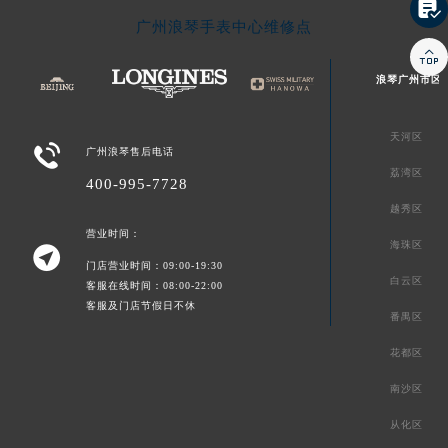

广州浪琴手表中心维修点

浪琴广州市区
天河区

广州浪琴售后电话
荔湾区
400-995-7728
越秀区
营业时间：
海珠区

门店营业时间：09:00-19:30
白云区
客服在线时间：08:00-22:00
客服及门店节假日不休
番禺区
花都区
南沙区
从化区