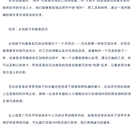
在专业领域内，“粽叶”代表着专业的工具和设备；而“大师手”则是指那些具备丰富经
验和技术的专业人士。他们能够熟练地运用手中的“粽叶”，即工具和材料，通过一系列精
确的操作来完成复杂的任务。
结语：从包粽子到修复机芯
从包粽子到修复机芯的过程揭示了一个共同点——无论是哪一种技艺或任务，在背后
都需要有对细节的关注、对工艺的理解以及对完美的追求。就像制作一个完美的粽子一
样，在修复浪琴腕表机芯划痕的过程中，每一个步骤都需精心处理。通过正确的工具、技
巧以及耐心的努力，即使是看似无法挽回的划痕也能被完美地“包裹”起来，让腕表再次焕
发出迷人的光彩。
无论你是喜欢享受包粽子的乐趣还是热衷于探索精密机械的魅力，在追求完美的道路
上总是能找到共鸣之处。愿每一位追求卓越的人士都能在自己的领域内找到那份独特的满
足感与成就感。
以上就是
广州浪琴维修服务中心
为您分享的精彩内容。如果您还有其他关于浪琴手表
维护和保养的问题，可以拨打页面400电话进行咨询，我们将竭诚为您服务。