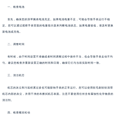
一、检查电池
首先，确保您的浪琴腕表电池充足。如果电池电量不足，可能会导致手表运行不稳
定。您可以通过观察手表背面的电量指示器来判断电池状态。如果电量较低，请及时更换
新电池或充电。
二、调整时间
有时候，由于时间设置不准确或者时间调整过程中操作不当，也会导致手表走动不均
匀。建议您检查并重新设置正确的时间和日期，确保它们与当前实际时间一致。
三、清洁机芯
机芯的灰尘和污垢积累过多也可能影响手表的正常运行。您可以使用软毛刷轻轻清理
机芯内部的灰尘，并用干净的布擦拭机芯表面。注意不要使用任何含有腐蚀性化学物质的
清洁剂。
四、检查螺丝松动