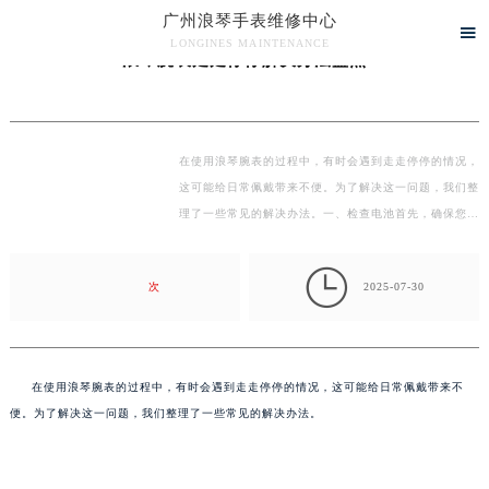
广州浪琴手表维修中心
当前位置：
广州浪琴手表维修中心
>
文章
> 浪琴腕表走走停停解决办法盘点

LONGINES MAINTENANCE
浪琴腕表走走停停解决办法盘点
广州浪琴手表维修中心竭诚为您服务！
在使用浪琴腕表的过程中，有时会遇到走走停停的情况，
这可能给日常佩戴带来不便。为了解决这一问题，我们整
理了一些常见的解决办法。一、检查电池首先，确保您
的…

次
2025-07-30
在使用浪琴腕表的过程中，有时会遇到走走停停的情况，这可能给日常佩戴带来不
便。为了解决这一问题，我们整理了一些常见的解决办法。